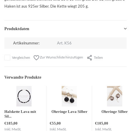
Haken ist aus 925er Silber. Die Kette wiegt 205 g.
Produktdaten
Artikelnummer:
Art. K56
Zur Wunschliste hinzufügen
Vergleichen
Teilen
Verwandte Produkte
Halskette Lava mit
Ohrringe Lava Silber
Ohrringe Silber
Sil...
€185,00
€55,00
€105,00
Inkl. MwSt.
Inkl. MwSt.
Inkl. MwSt.