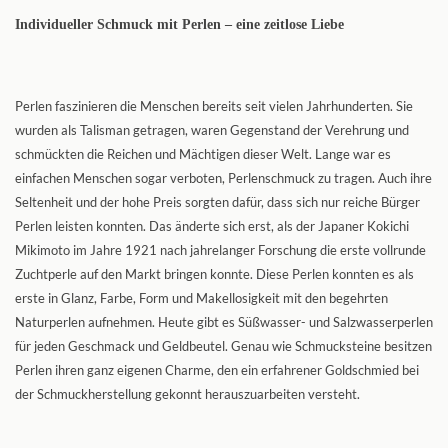
Individueller Schmuck mit Perlen – eine zeitlose Liebe
Perlen faszinieren die Menschen bereits seit vielen Jahrhunderten. Sie
wurden als Talisman getragen, waren Gegenstand der Verehrung und
schmückten die Reichen und Mächtigen dieser Welt. Lange war es
einfachen Menschen sogar verboten, Perlenschmuck zu tragen. Auch ihre
Seltenheit und der hohe Preis sorgten dafür, dass sich nur reiche Bürger
Perlen leisten konnten. Das änderte sich erst, als der Japaner Kokichi
Mikimoto im Jahre 1921 nach jahrelanger Forschung die erste vollrunde
Zuchtperle auf den Markt bringen konnte. Diese Perlen konnten es als
erste in Glanz, Farbe, Form und Makellosigkeit mit den begehrten
Naturperlen aufnehmen. Heute gibt es Süßwasser- und Salzwasserperlen
für jeden Geschmack und Geldbeutel. Genau wie Schmucksteine besitzen
Perlen ihren ganz eigenen Charme, den ein erfahrener Goldschmied bei
der Schmuckherstellung gekonnt herauszuarbeiten versteht.