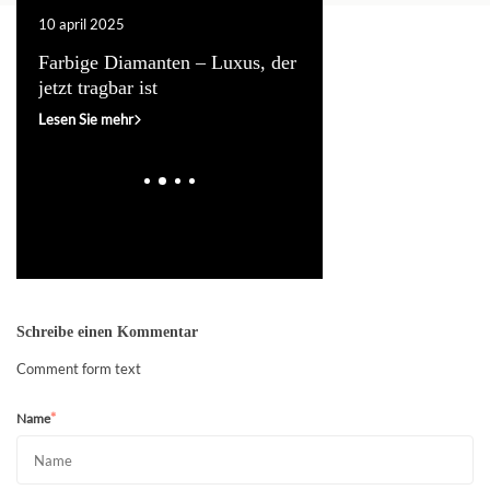
10 april 2025
19 dezember 2024
hnt
Farbige Diamanten – Luxus, der
Die Faszination des Sm
jetzt tragbar ist
Herkunft, Fundorte, Pr
mehr
Lesen Sie mehr
Lesen Sie mehr
Schreibe einen Kommentar
Comment form text
*
Name