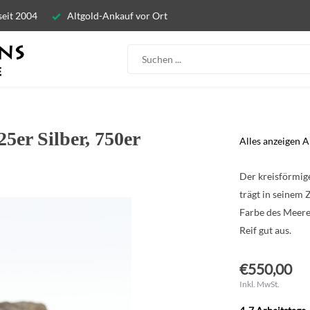
seit 2004
Altgold-Ankauf vor Ort
5er Silber, 750er
Alles anzeigen 
Der kreisförmige
trägt in seinem 
Farbe des Meeres
Reif gut aus.
€550,00
Inkl. MwSt.