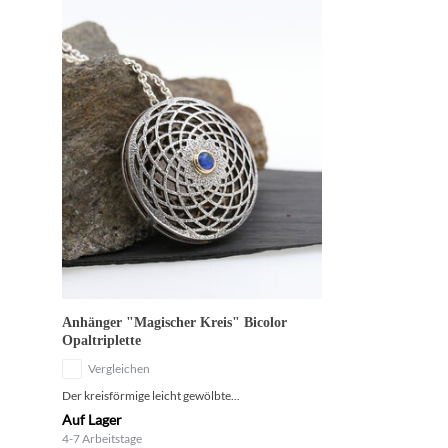
Anhänger "Magischer Kreis" Bicolor
Opaltriplette
Vergleichen
Der kreisförmige leicht gewölbte...
Auf Lager
4-7 Arbeitstage