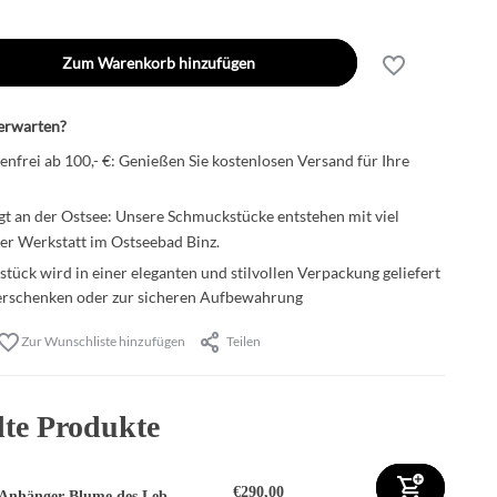
Zum Warenkorb hinzufügen
erwarten?
nfrei ab 100,- €: Genießen Sie kostenlosen Versand für Ihre
t an der Ostsee: Unsere Schmuckstücke entstehen mit viel
rer Werkstatt im Ostseebad Binz.
tück wird in einer eleganten und stilvollen Verpackung geliefert
erschenken oder zur sicheren Aufbewahrung
Zur Wunschliste hinzufügen
Teilen
te Produkte
€290,00
Anhänger Blume des Leb...