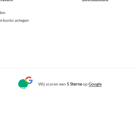
den
erkonto anlegen
5
Wij scoren een
5 Sterne
op
Google
Sterne