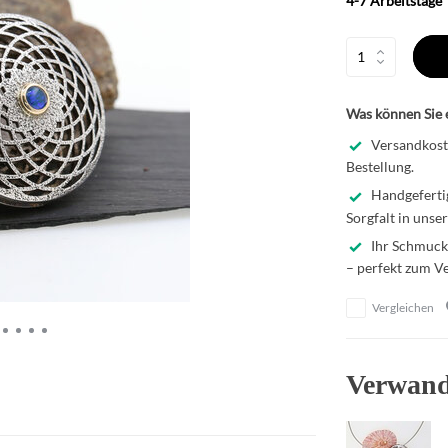
4-7 Arbeitstage
Was können Sie 
Versandkoste
Bestellung.
Handgefertig
Sorgfalt in unse
Ihr Schmucks
– perfekt zum V
Vergleichen
Verwand