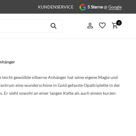
KUNDENSERVICE
5 Sterne
@
Google
0
Anhänger
 leicht gewölbte silberne Anhänger hat seine eigene Magie und
Benutzerkonto anlegen
Zentrum eine wunderschöne in Gold gefasste Opaltriplette in der
. Er sieht sowohl an einer langen Kette als auch einem kurzen
Benutzerkonto anlegen