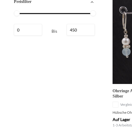
Preisfilter
Bis
Ohrringe 
Silber
Verglei
Hübsche Ohr
Auf Lager
1-3 Arbeitst