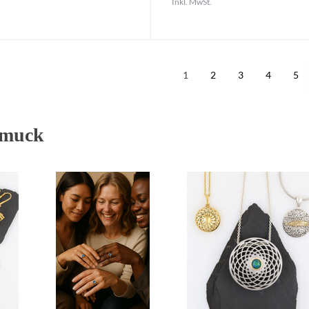
Inkl. MwSt.
1
2
3
4
5
hmuck