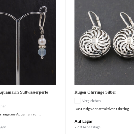
Aquamarin Süßwasserperle
Rügen Ohrringe Silber
Vergleichen
chen
Das Design der attraktiven Ohrring...
ringe aus Aquamarin un...
Auf Lager
agen
7-10 Arbeitstage