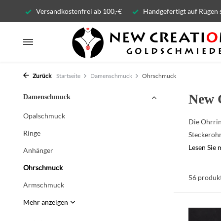
Versandkostenfrei ab 100,-€
Handgefertigt auf Rügen 
Zurück
Startseite
Damenschmuck
Ohrschmuck
New 
Damenschmuck
Opalschmuck
Die Ohrrin
Ringe
Steckerohr
Lesen Sie
Anhänger
Ohrschmuck
56 produk
Armschmuck
Mehr anzeigen