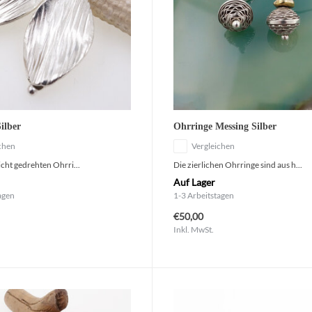
ilber
Ohrringe Messing Silber
chen
Vergleichen
eicht gedrehten Ohrri...
Die zierlichen Ohrringe sind aus h...
Auf Lager
agen
1-3 Arbeitstagen
€50,00
Inkl. MwSt.